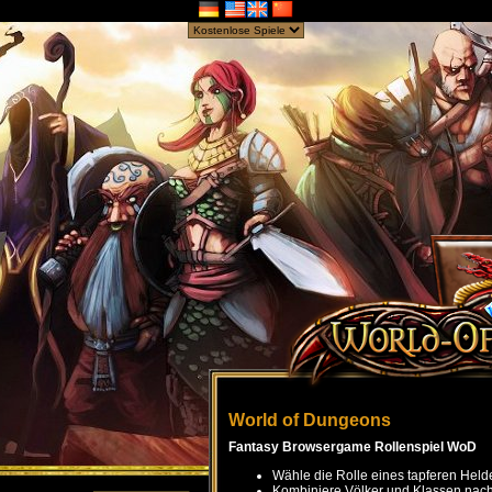
World of Dungeons
Fantasy Browsergame Rollenspiel WoD
Wähle die Rolle eines tapferen Held
Kombiniere Völker und Klassen nach