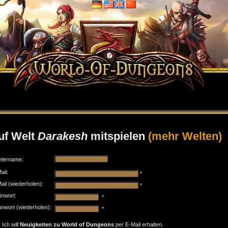
uf Welt
Darakesh
mitspielen
(mehr Welten)
elername:
ail:
*
ail (wiederholen):
*
nwort:
*
nwort (wiederholen):
*
Ich will
Neuigkeiten zu World of Dungeons
per E-Mail erhalten.