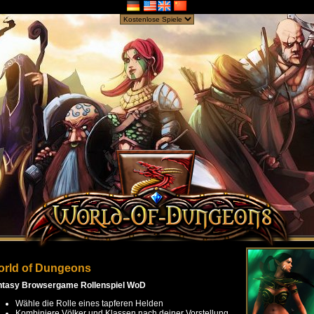
rld of Dungeons
ntasy Browsergame Rollenspiel WoD
Wähle die Rolle eines tapferen Helden
Kombiniere Völker und Klassen nach deiner Vorstellung