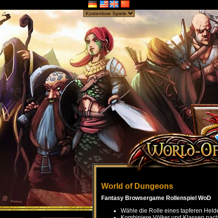
World of Dungeons
Fantasy Browsergame Rollenspiel WoD
Wähle die Rolle eines tapferen Held
Kombiniere Völker und Klassen nach