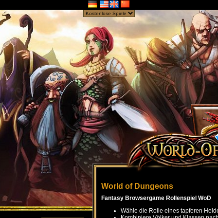
World of Dungeons
Fantasy Browsergame Rollenspiel WoD
Wähle die Rolle eines tapferen Held
Kombiniere Völker und Klassen nach