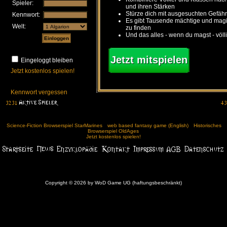
Spieler:
und ihren Stärken
Stürze dich mit ausgesuchten Gefähr
Kennwort:
Es gibt Tausende mächtige und ma
Welt:
zu finden
Und das alles - wenn du magst - völl
Jetzt mitspielen
Eingeloggt bleiben
Jetzt kostenlos spielen!
Kennwort vergessen
Science-Fiction Browserspiel StarMarines
web based fantasy game (English)
Historisches
Browserspiel OldAges
Jetzt kostenlos spielen!
Copyright © 2026 by WoD Game UG (haftungsbeschränkt)